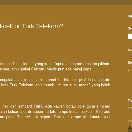
St
rkcell or Turk Telekom?
Se
No
So
der kat Turki, kite je yang xtau. Tapi roaming mmg bukan pilihan.
ersea, amik pakej Celcom. Maxis pun ade pakej depa.
engalaman kite beli data Internet kat Istanbul je. Ada orang kate
k kate Turk Telekom lebih murah. I'm not sure, mana2 yang boleh
Tr
ite nak cari simcard Turki. Ade kawan bgtau bole guna simcard
Se
alan keluar sikit dr stesen tu kite jumpe kedai Turkcell. Kite ade
au pasal Turkcell kat airport. Tapi kite xjmpe plk kaunter jual
To