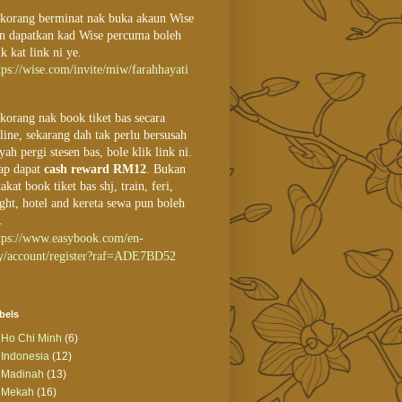
 korang berminat nak buka akaun Wise
n dapatkan kad Wise percuma boleh
ik kat link ni ye.
tps://wise.com/invite/miw/farahhayati
 korang nak book tiket bas secara
line, sekarang dah tak perlu bersusah
yah pergi stesen bas, bole klik link ni.
ap dapat
cash reward RM12
. Bukan
takat book tiket bas shj, train, feri,
ight, hotel and kereta sewa pun boleh
.
tps://www.easybook.com/en-
/account/register?raf=ADE7BD52
bels
Ho Chi Minh
(6)
Indonesia
(12)
Madinah
(13)
Mekah
(16)