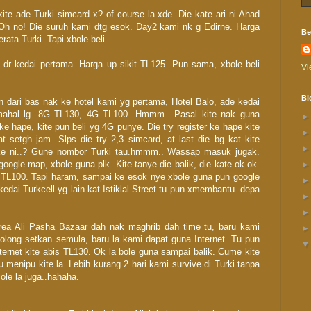
kite ade Turki simcard x? of course la xde. Die kate ari ni Ahad
 Oh no! Die suruh kami dtg esok. Day2 kami nk g Edirne. Harga
Be
rata Turki. Tapi xbole beli.
 dr kedai pertama. Harga up sikit TL125. Pun sama, xbole beli
Vi
Bl
un dari bas nak ke hotel kami yg pertama, Hotel Balo, ade kedai
ni mahal lg. 8G TL130, 4G TL100. Hmmm.. Pasal kite nak guna
 ke hape, kite pun beli yg 4G punye. Die try register ke hape kite
setgh jam. Slps die try 2,3 simcard, at last die bg kat kite
 ke ni..? Gune nombor Turki tau.hmmm.. Wassap masuk jugak.
google map, xbole guna plk. Kite tanye die balik, die kate ok.ok.
TL100. Tapi haram, sampai ke esok nye xbole guna pun google
kedai Turkcell yg lain kat Istiklal Street tu pun xmembantu. depa
rea Ali Pasha Bazaar dah nak maghrib dah time tu, baru kami
tolong setkan semula, baru la kami dapat guna Internet. Tu pun
ternet kite abis TL130. Ok la bole guna sampai balik. Cume kite
u menipu kite la. Lebih kurang 2 hari kami survive di Turki tanpa
Bole la juga..hahaha.