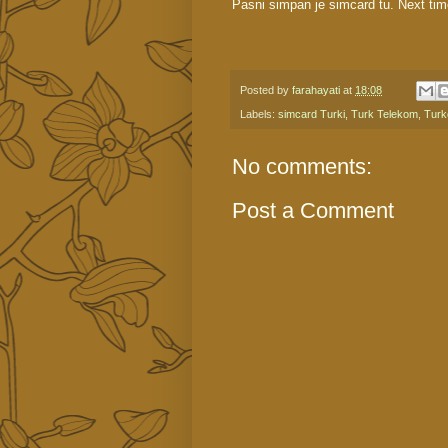
Pasni simpan je simcard tu. Next time
Posted by
farahayati
at
18:08
Labels:
simcard Turki
,
Turk Telekom
,
Turk
No comments:
Post a Comment