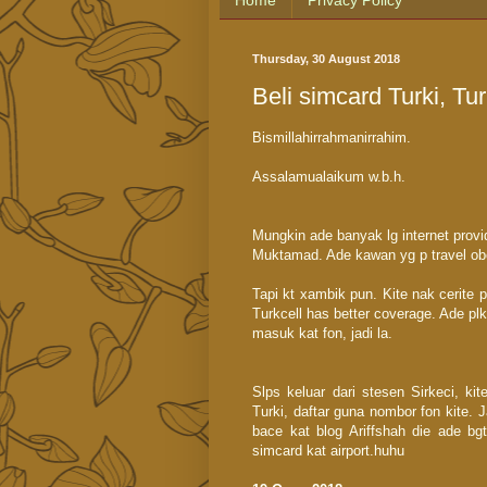
Home
Privacy Policy
Thursday, 30 August 2018
Beli simcard Turki, Tu
Bismillahirrahmanirrahim.
Assalamualaikum w.b.h.
Mungkin ade banyak lg internet provi
Muktamad. Ade kawan yg p travel ob
Tapi kt xambik pun. Kite nak cerite p
Turkcell has better coverage. Ade pl
masuk kat fon, jadi la.
Slps keluar dari stesen Sirkeci, k
Turki, daftar guna nombor fon kite. J
bace kat blog Ariffshah die ade bgt
simcard kat airport.huhu