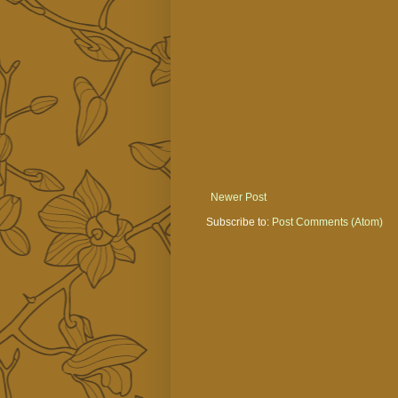
Newer Post
Subscribe to:
Post Comments (Atom)