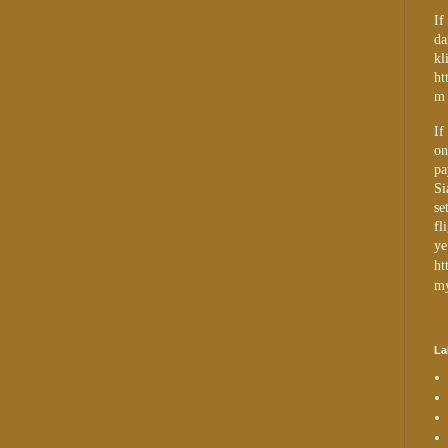
If
da
kl
ht
m
If
on
pa
Si
se
fl
ye
ht
my
La