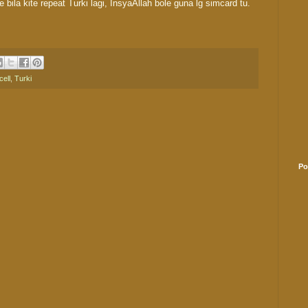
 bila kite repeat Turki lagi, InsyaAllah bole guna lg simcard tu.
cell
,
Turki
Po