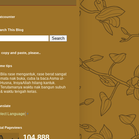
atcounter
arch This Blog
 copy and paste, please..
me tips
Bila rase mengantuk, rase berat sangat
mata nak buka, cuba la baca Asma ul-
Husna, InsyaAllah hilang kantuk.
Terutamanya waktu nak bangun subuh
& waktu tengah kelas.
anslate
lect Language
▼
tal Pageviews
104,888