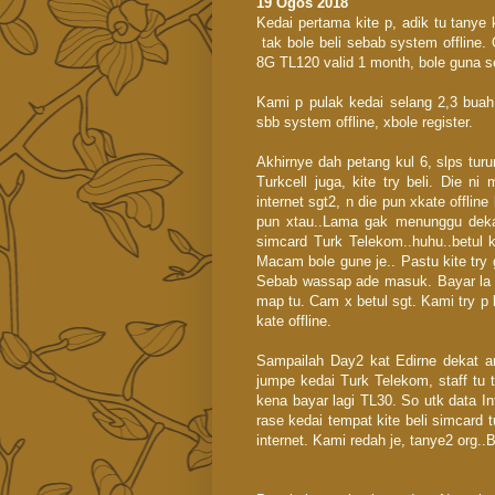
19 Ogos 2018
Kedai pertama kite p, adik tu tanye 
tak bole beli sebab system offline.
8G TL120 valid 1 month, bole guna se
Kami p pulak kedai selang 2,3 buah
sbb system offline, xbole register.
Akhirnye dah petang kul 6, slps tur
Turkcell juga, kite try beli. Die 
internet sgt2, n die pun xkate offline
pun xtau..Lama gak menunggu dekat 
simcard Turk Telekom..huhu..betul
Macam bole gune je.. Pastu kite try 
Sebab wassap ade masuk. Bayar la 
map tu. Cam x betul sgt. Kami try p 
kate offline.
Sampailah Day2 kat Edirne dekat a
jumpe kedai Turk Telekom, staff tu 
kena bayar lagi TL30. So utk data In
rase kedai tempat kite beli simcard t
internet. Kami redah je, tanye2 org..