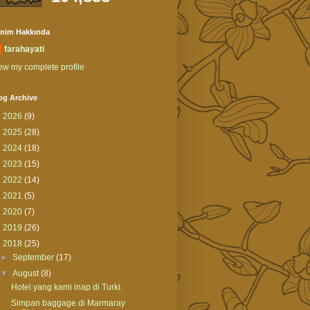
nim Hakkında
farahayati
ew my complete profile
og Archive
►
2026
(9)
►
2025
(28)
►
2024
(18)
►
2023
(15)
►
2022
(14)
►
2021
(5)
►
2020
(7)
►
2019
(26)
▼
2018
(25)
►
September
(17)
▼
August
(8)
Hotel yang kami inap di Turki.
Simpan baggage di Marmaray