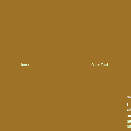
Home
Older Post
My
If
wh
bo
ht
60