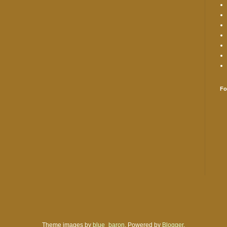
Fo
Theme images by
blue_baron
. Powered by
Blogger
.