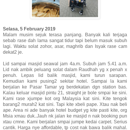
Selasa, 5 February 2019
Malam musim sejuk terasa panjang. Banyak kali terjaga
sebab rase dah lama sangat tidur tapi belum masuk subuh
lagi. Waktu solat zohor, asar, maghrib dan Isyak rase cam
dekat2 je.
Lid sampai masjid seawal jam 4a.m. Subuh jam 5.41 a.m.
Lid nak ambik peluang solat dalam Raudhah yg x penah x
penuh. Lepas lid balik masjid, kami turun sarapan.
Kemudian kami pusing2 sekitar hotel. Sampai la kami
berjalan ke Pasar Tamar yg berdekatan dgn station bas.
Kalau keluar masjid pintu 21, straight je bole smpai ke sini.
Kami rase xjumpe kot org Malaysia kat sini. Kite tengok
barang2 murah2 kat sini. Tapi kite xbeli pape. Xtau nak beli
ape. Area ni ade banyak hotel budget yg kite pasti kite, org
Msia xmau duk..Jauh nk jalan ke masjid n nak booking pun
xtau cmne. Kami berjalan smpai jumpe kedai carpet. Serius
cantik. Harga nye affordable, tp cost nak bawa balik mahal.