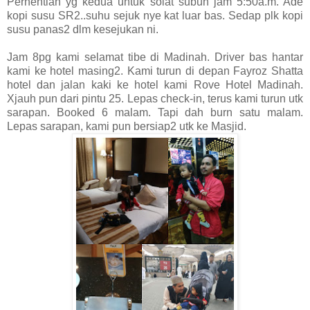
Perhentian yg kedua untuk solat subuh jam 5:50a.m. Ade
kopi susu SR2..suhu sejuk nye kat luar bas. Sedap plk kopi
susu panas2 dlm kesejukan ni.
Jam 8pg kami selamat tibe di Madinah. Driver bas hantar
kami ke hotel masing2. Kami turun di depan Fayroz Shatta
hotel dan jalan kaki ke hotel kami Rove Hotel Madinah.
Xjauh pun dari pintu 25. Lepas check-in, terus kami turun utk
sarapan. Booked 6 malam. Tapi dah burn satu malam.
Lepas sarapan, kami pun bersiap2 utk ke Masjid.