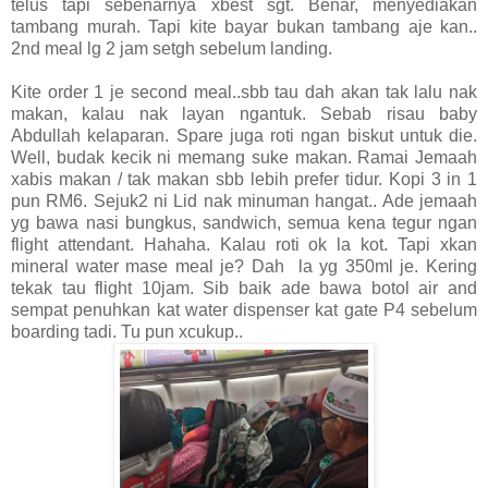
telus tapi sebenarnya xbest sgt. Benar, menyediakan
tambang murah. Tapi kite bayar bukan tambang aje kan..
2nd meal lg 2 jam setgh sebelum landing.
Kite order 1 je second meal..sbb tau dah akan tak lalu nak
makan, kalau nak layan ngantuk. Sebab risau baby
Abdullah kelaparan. Spare juga roti ngan biskut untuk die.
Well, budak kecik ni memang suke makan. Ramai Jemaah
xabis makan / tak makan sbb lebih prefer tidur. Kopi 3 in 1
pun RM6. Sejuk2 ni Lid nak minuman hangat.. Ade jemaah
yg bawa nasi bungkus, sandwich, semua kena tegur ngan
flight attendant. Hahaha. Kalau roti ok la kot. Tapi xkan
mineral water mase meal je? Dah la yg 350ml je. Kering
tekak tau flight 10jam. Sib baik ade bawa botol air and
sempat penuhkan kat water dispenser kat gate P4 sebelum
boarding tadi. Tu pun xcukup..