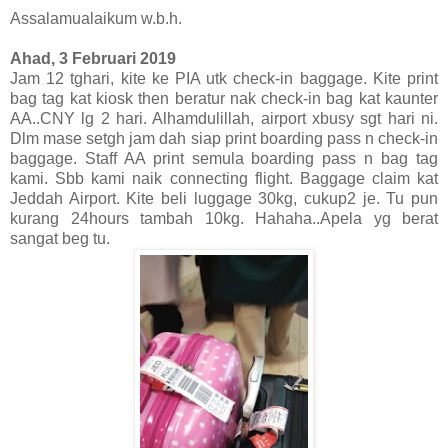
Assalamualaikum w.b.h.
Ahad, 3 Februari 2019
Jam 12 tghari, kite ke PIA utk check-in baggage. Kite print
bag tag kat kiosk then beratur nak check-in bag kat kaunter
AA..CNY lg 2 hari. Alhamdulillah, airport xbusy sgt hari ni.
Dlm mase setgh jam dah siap print boarding pass n check-in
baggage. Staff AA print semula boarding pass n bag tag
kami. Sbb kami naik connecting flight. Baggage claim kat
Jeddah Airport. Kite beli luggage 30kg, cukup2 je. Tu pun
kurang 24hours tambah 10kg. Hahaha..Apela yg berat
sangat beg tu.