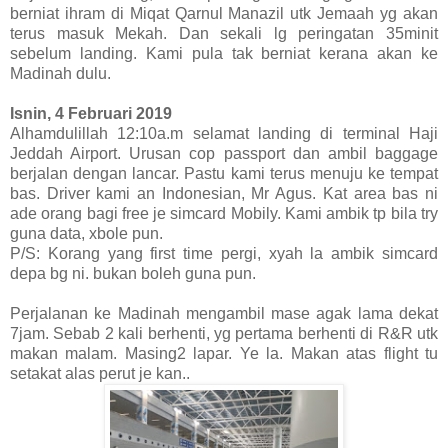
berniat ihram di Miqat Qarnul Manazil utk Jemaah yg akan
terus masuk Mekah. Dan sekali lg peringatan 35minit
sebelum landing. Kami pula tak berniat kerana akan ke
Madinah dulu.
Isnin, 4 Februari 2019
Alhamdulillah 12:10a.m selamat landing di terminal Haji
Jeddah Airport. Urusan cop passport dan ambil baggage
berjalan dengan lancar. Pastu kami terus menuju ke tempat
bas. Driver kami an Indonesian, Mr Agus. Kat area bas ni
ade orang bagi free je simcard Mobily. Kami ambik tp bila try
guna data, xbole pun.
P/S: Korang yang first time pergi, xyah la ambik simcard
depa bg ni. bukan boleh guna pun.
Perjalanan ke Madinah mengambil mase agak lama dekat
7jam. Sebab 2 kali berhenti, yg pertama berhenti di R&R utk
makan malam. Masing2 lapar. Ye la. Makan atas flight tu
setakat alas perut je kan..