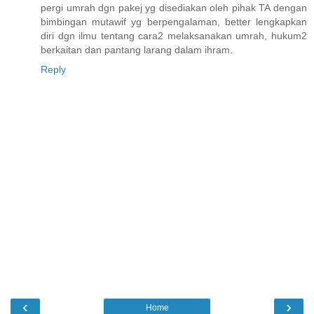
pergi umrah dgn pakej yg disediakan oleh pihak TA dengan
bimbingan mutawif yg berpengalaman, better lengkapkan
diri dgn ilmu tentang cara2 melaksanakan umrah, hukum2
berkaitan dan pantang larang dalam ihram.
Reply
‹
›
Home