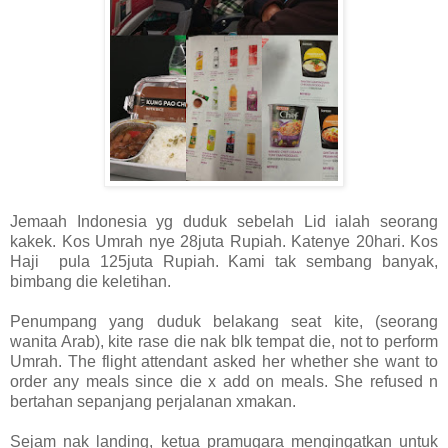
Jemaah Indonesia yg duduk sebelah Lid ialah seorang
kakek. Kos Umrah nye 28juta Rupiah. Katenye 20hari. Kos
Haji pula 125juta Rupiah. Kami tak sembang banyak,
bimbang die keletihan.
Penumpang yang duduk belakang seat kite, (seorang
wanita Arab), kite rase die nak blk tempat die, not to perform
Umrah. The flight attendant asked her whether she want to
order any meals since die x add on meals. She refused n
bertahan sepanjang perjalanan xmakan.
Sejam nak landing, ketua pramugara mengingatkan untuk