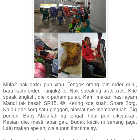
Mula2 nak order pun xtau. Tengok orang lain order dulu,
baru kami order. Tunjuk2 je. Nak speaking arab xreti. Kite
speak english, die x paham pulak. Kami makan nasi ayam
Mandi tak basah SR15. 😄 Kering xde kuah. Share 2org.
Kalau ade sorg satu pinggan, alamat nye membazir lah. Big
portion. Baby Abdullah yg tengah tidur pun dikejutkan.
Kesian die, mesti lapar gak. Budak kecik ni senang jage.
Lalu makan ape shj walaupun first time try.