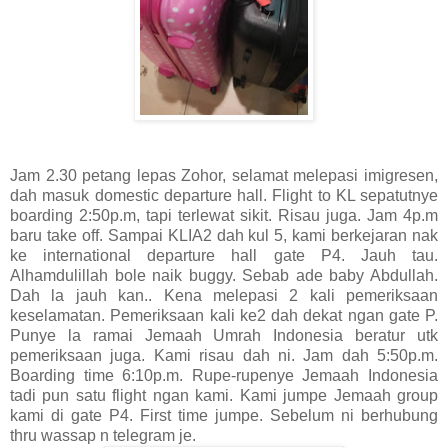
Jam 2.30 petang lepas Zohor, selamat melepasi imigresen,
dah masuk domestic departure hall. Flight to KL sepatutnye
boarding 2:50p.m, tapi terlewat sikit. Risau juga. Jam 4p.m
baru take off. Sampai KLIA2 dah kul 5, kami berkejaran nak
ke international departure hall gate P4. Jauh tau.
Alhamdulillah bole naik buggy. Sebab ade baby Abdullah.
Dah la jauh kan.. Kena melepasi 2 kali pemeriksaan
keselamatan. Pemeriksaan kali ke2 dah dekat ngan gate P.
Punye la ramai Jemaah Umrah Indonesia beratur utk
pemeriksaan juga. Kami risau dah ni. Jam dah 5:50p.m.
Boarding time 6:10p.m. Rupe-rupenye Jemaah Indonesia
tadi pun satu flight ngan kami. Kami jumpe Jemaah group
kami di gate P4. First time jumpe. Sebelum ni berhubung
thru wassap n telegram je.