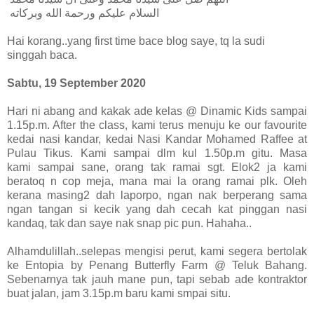
السلام عليكم ورحمة الله وبركاته
Hai korang..yang first time bace blog saye, tq la sudi
singgah baca.
Sabtu, 19 September 2020
Hari ni abang and kakak ade kelas @ Dinamic Kids sampai
1.15p.m. After the class, kami terus menuju ke our favourite
kedai nasi kandar, kedai Nasi Kandar Mohamed Raffee at
Pulau Tikus. Kami sampai dlm kul 1.50p.m gitu. Masa
kami sampai sane, orang tak ramai sgt. Elok2 ja kami
beratoq n cop meja, mana mai la orang ramai plk. Oleh
kerana masing2 dah laporpo, ngan nak berperang sama
ngan tangan si kecik yang dah cecah kat pinggan nasi
kandaq, tak dan saye nak snap pic pun. Hahaha..
Alhamdulillah..selepas mengisi perut, kami segera bertolak
ke Entopia by Penang Butterfly Farm @ Teluk Bahang.
Sebenarnya tak jauh mane pun, tapi sebab ade kontraktor
buat jalan, jam 3.15p.m baru kami smpai situ.