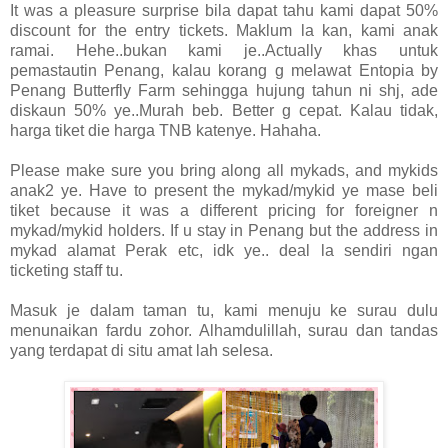
It was a pleasure surprise bila dapat tahu kami dapat 50%
discount for the entry tickets. Maklum la kan, kami anak
ramai. Hehe..bukan kami je..Actually khas untuk
pemastautin Penang, kalau korang g melawat Entopia by
Penang Butterfly Farm sehingga hujung tahun ni shj, ade
diskaun 50% ye..Murah beb. Better g cepat. Kalau tidak,
harga tiket die harga TNB katenye. Hahaha.
Please make sure you bring along all mykads, and mykids
anak2 ye. Have to present the mykad/mykid ye mase beli
tiket because it was a different pricing for foreigner n
mykad/mykid holders. If u stay in Penang but the address in
mykad alamat Perak etc, idk ye.. deal la sendiri ngan
ticketing staff tu.
Masuk je dalam taman tu, kami menuju ke surau dulu
menunaikan fardu zohor. Alhamdulillah, surau dan tandas
yang terdapat di situ amat lah selesa.