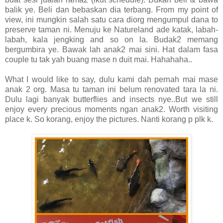
balik ye. Beli dan bebaskan dia terbang. From my point of
view, ini mungkin salah satu cara diorg mengumpul dana to
preserve taman ni. Menuju ke Natureland ade katak, labah-
labah, kala jengking and so on la. Budak2 memang
bergumbira ye. Bawak lah anak2 mai sini. Hat dalam fasa
couple tu tak yah buang mase n duit mai. Hahahaha..
What I would like to say, dulu kami dah pernah mai mase
anak 2 org. Masa tu taman ini belum renovated tara la ni.
Dulu lagi banyak butterflies and insects nye..But we still
enjoy every precious moments ngan anak2. Worth visiting
place k. So korang, enjoy the pictures. Nanti korang p plk k.